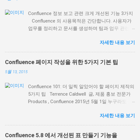
Confluence 정보 보고 관련 크게 개선된 기능 3가지
Confluence 의 사용목적은 간단합니다. 사용자가
업무를 정리하고 문서를 생성하며 팀과 업무 관련
의견을 나눌 수 있는 장소가 되는 것입니다. 팀 전체
자세한 내용 보기
또는 회사가 접근할 수 있는 한 장소에 모든 업무를
집중화(하고 정리)할 수 있도록 하는 것입니다. 이번
블로그 소식에서는 최근 배포된 Confluence 5.8 에
Confluence 페이지 작성을 위한 5가지 기본 팁
서 제공되는 기존 매크로 의 크게 개선된 3가지 기
5월 13, 2015
능에 초점을 맞추겠습니다. Confluence에서 업무 및
정보를 정리하는 데 도움이 될 것입니다. 1. 레이블
Confluence 101: 더 일찍 알았어야 할 페이지 제작의
등을 통한 관련 페이지의 정보 표시 레이블 콘텐츠
5가지 팁 Terrence Caldwell 글, 제품 홍보 전문가
매크로 ( Content by Label macro ) 는 동일한 페이
Products , Confluence 2015년 5월 1일 누구라도
지 레이블을 사용해 관련 페이지 목록을 동적으로
Confluence 를 사용해 본 분이라면 Confluence 의
표시하는 데 탁월합니다. 표시 페이지 관리 기능이
자세한 내용 보기
페이지가 얼마나 강력한지, 그리고 페이지로 컨텐츠
더 좋아졌기 때문입니다. 예를 들어, Confluence 내
를 만들려면 얼마간의 연습이 필요하다는 것을 아실
고객 면담 내용을 기록한 모든 페이지를 레이블 콘
겁니다. Confluence를 성공적으로 사용하려면 온라
텐츠 매크로를 사용해 목록으로 표시할 수 있습니
Confluence 5.8 에서 개선된 표 만들기 기능을
인 컨텐츠 제작 의 장점과 유용성을 이해하는 것이