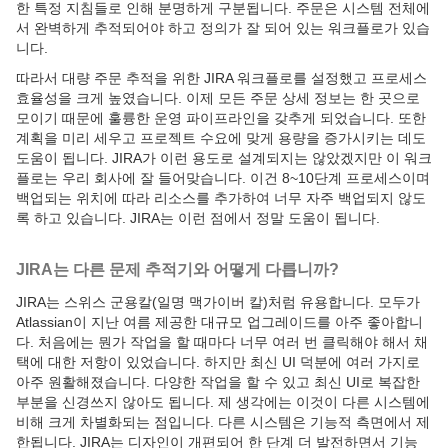
한 특정 지침들로 인해 분명하게 구분됩니다. 주문은 시스템 전체에
서 완벽하게 추적되어야 하고 정의가 잘 되어 있는 워크플로가 있습
니다.
따라서 대량 주문 추적을 위한 JIRA 워크플로를 설정했고 프로세스
효율성을 크게 높였습니다. 이제 모든 주문 상세 정보는 한 곳으로
모이기 때문에 훌륭한 운영 파이프라인을 갖추게 되었습니다. 또한
계획을 미리 세우고 프로젝트 수요에 맞게 용량을 증가시키는 데도
도움이 됩니다. JIRA가 이런 용도로 설계되지는 않았겠지만 이 워크
플로는 우리 회사에 잘 들어맞습니다. 이건 8~10단계 프로세스이며
백업되는 위치에 따라 리소스를 추가하여 너무 자주 백업되지 않도
록 하고 있습니다. JIRA는 이런 점에서 정말 도움이 됩니다.
JIRA
는 다른 문제 추적기와 어떻게 다릅니까?
JIRA는 스위스 군용칼(일명 맥가이버 칼)처럼 유용합니다. 모두가
Atlassian이 지난 여름 제공한 대규모 업그레이드를 아주 좋아합니
다. 처음에는 뭔가 작업을 할 때마다 너무 여러 번 클릭해야 해서 채
택에 대한 저항이 있었습니다. 하지만 최신 UI 덕분에 여러 가지로
아주 원활해졌습니다. 다양한 작업을 할 수 있고 최신 UI로 복잡한
부분을 신경쓰지 않아도 됩니다. 제 생각에는 이것이 다른 시스템에
비해 크게 차별화되는 점입니다. 다른 시스템은 기능적 측면에서 제
한됩니다. JIRA는 디자인이 개편되어 한 단계 더 발전하면서 기능