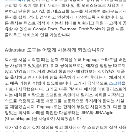
관리할 수 있게 합니다. 우리는 회사 및 홈 오피스용으로 사용이 간
편하고 단순한 모바일, 웹, 데스크톱 도구를 제공하여 클라우드에서
문서를 캡처, 정리, 검색하고 안전하게 저장하도록 지원합니다. 모
든 문서는 텍스트 검색이 가능한 형태로 변환되고 직원과 고객이 공
유할 수 있으며 Google Docs, Evernote, FreshBooks와 같은 다른
클라우드 서비스에 연결 가능합니다.
Atlassian
도구는 어떻게 사용하게 되었습니까?
회사를 처음 시작할 때는 문제 추적을 위해 Fogbugz 스타트업 버전
을 사용하고 있었습니다. 이때 공식적으로는 애자일 방법을 따르지
않고 있었습니다. 거의 3명의 창립자가 해킹해보는 식이었죠. 제품
을 출시하고 엔지니어링 팀을 확충하기 시작한 후에는 더 체계적이
고 예측 가능한 방법이 필요했습니다. 그래서 공식적으로
스크럼
을
따르기 시작했습니다. 그리고 다른 PM이나 애자일 에반젤리스트와
나눈 대화를 바탕으로 스프린트 측면에서 릴리스 계획을 시작하고
속도를 측정하고 제품 백로그를 능동적으로 유지해야 한다는 사실
을 깨달았습니다. Fogbugz로는 한계에 부딪힌 시점이었죠. 다른 명
망있는 회사의 사례를 확인한 다음부터는 JIRA와 JIRA Agile
(GreenHopper)을 사용하기 시작했습니다.
제가 일주일에 걸쳐 설정을 했고 회사에서 첫 스프린트에 실전 사용