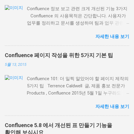
Confluence 정보 보고 관련 크게 개선된 기능 3가지
Confluence 의 사용목적은 간단합니다. 사용자가
업무를 정리하고 문서를 생성하며 팀과 업무 관련
의견을 나눌 수 있는 장소가 되는 것입니다. 팀 전체
자세한 내용 보기
또는 회사가 접근할 수 있는 한 장소에 모든 업무를
집중화(하고 정리)할 수 있도록 하는 것입니다. 이번
블로그 소식에서는 최근 배포된 Confluence 5.8 에
Confluence 페이지 작성을 위한 5가지 기본 팁
서 제공되는 기존 매크로 의 크게 개선된 3가지 기
5월 13, 2015
능에 초점을 맞추겠습니다. Confluence에서 업무 및
정보를 정리하는 데 도움이 될 것입니다. 1. 레이블
Confluence 101: 더 일찍 알았어야 할 페이지 제작의
등을 통한 관련 페이지의 정보 표시 레이블 콘텐츠
5가지 팁 Terrence Caldwell 글, 제품 홍보 전문가
매크로 ( Content by Label macro ) 는 동일한 페이
Products , Confluence 2015년 5월 1일 누구라도
지 레이블을 사용해 관련 페이지 목록을 동적으로
Confluence 를 사용해 본 분이라면 Confluence 의
표시하는 데 탁월합니다. 표시 페이지 관리 기능이
자세한 내용 보기
페이지가 얼마나 강력한지, 그리고 페이지로 컨텐츠
더 좋아졌기 때문입니다. 예를 들어, Confluence 내
를 만들려면 얼마간의 연습이 필요하다는 것을 아실
고객 면담 내용을 기록한 모든 페이지를 레이블 콘
겁니다. Confluence를 성공적으로 사용하려면 온라
텐츠 매크로를 사용해 목록으로 표시할 수 있습니
Confluence 5.8 에서 개선된 표 만들기 기능을
인 컨텐츠 제작 의 장점과 유용성을 이해하는 것이
다. 다음과 같이 페이지 표시 기준 옵션이 추가되었
확인해 보십시요