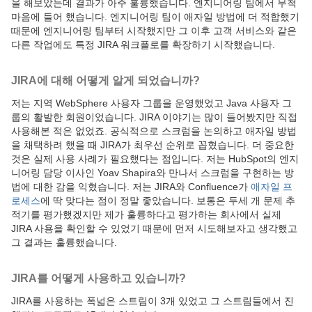
을 해보았는데 결과가 아주 훌륭했습니다. 엔지니어링 팀에서 무척
마음에 들어 했습니다. 엔지니어링 팀이 애자일 방법에 더 적합했기
때문에 엔지니어링 팀부터 시작했지만 그 이후 고객 서비스와 같은
다른 작업에도 특정 JIRA 워크플로를 확장하기 시작했습니다.
JIRA
에 대해 어떻게 알게 되었습니까?
저는 지역 WebSphere 사용자 그룹을 운영했었고 Java 사용자 그
룹의 활발한 회원이었습니다. JIRA 이야기는 많이 들어봤지만 직접
사용해본 적은 없었죠. 공식적으로 스크럼을 논의하고 애자일 방법
을 채택하려 했을 때 JIRA가 최우선 순위로 꼽혔습니다. 더 중요한
것은 실제 사용 사례가 필요했다는 점입니다. 저는 HubSpot의 엔지
니어링 담당 이사인 Yoav Shapira와 만나서 스크럼을 구현하는 방
법에 대한 감을 익혔습니다. 저는 JIRA와 Confluence가
애자일 프
로세스
에 딱 맞다는 점이 정말 좋았습니다. 보통은 두세 개 문제 추
적기를 평가했겠지만 제가 훌륭하다고 평가하는 회사에서 실제
JIRA 사용을 확인할 수 있었기 때문에 먼저 시도해보자고 생각했고
그 결과는 훌륭했습니다.
JIRA
를 어떻게 사용하고 있습니까?
JIRA를 사용하는 폭넓은 스트림이 3개 있었고 그 스트림들에서 진