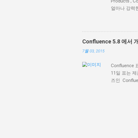
Products 
할 수 있습니
얼마나 강력한
서나 우리 팀
Conflue
력하면서 자세한
다. Confl
macro ) 가
을 소개합니다
드느라 애쓸 
Confluence 5.8
페이지를 만들
7월 03, 2015
도 유용합니다
자신만의 것 을 
Confluenc
필요에 맞출 
11일 표는 
에서 템플릿화
즈인 Confl
려우면 안됩니
쉽도록 했습니
관적으로 만들
오. 스크롤 해
시오. 어느 때
이지를 아래로
개선하여 페이
니다. 자동으
를 세는 건 
매기기 칼럼을