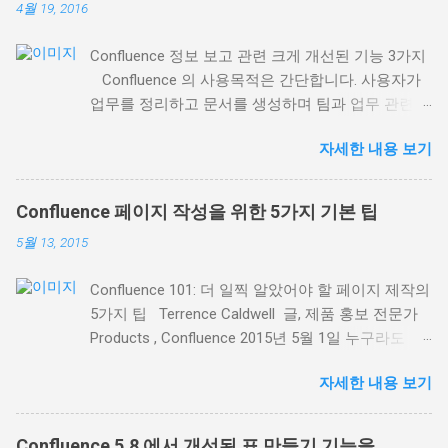
4월 19, 2016
Confluence 정보 보고 관련 크게 개선된 기능 3가지
Confluence 의 사용목적은 간단합니다. 사용자가
업무를 정리하고 문서를 생성하며 팀과 업무 관련
의견을 나눌 수 있는 장소가 되는 것입니다. 팀 전체
자세한 내용 보기
또는 회사가 접근할 수 있는 한 장소에 모든 업무를
집중화(하고 정리)할 수 있도록 하는 것입니다. 이번
블로그 소식에서는 최근 배포된 Confluence 5.8 에
Confluence 페이지 작성을 위한 5가지 기본 팁
서 제공되는 기존 매크로 의 크게 개선된 3가지 기
5월 13, 2015
능에 초점을 맞추겠습니다. Confluence에서 업무 및
정보를 정리하는 데 도움이 될 것입니다. 1. 레이블
Confluence 101: 더 일찍 알았어야 할 페이지 제작의
등을 통한 관련 페이지의 정보 표시 레이블 콘텐츠
5가지 팁 Terrence Caldwell 글, 제품 홍보 전문가
매크로 ( Content by Label macro ) 는 동일한 페이
Products , Confluence 2015년 5월 1일 누구라도
지 레이블을 사용해 관련 페이지 목록을 동적으로
Confluence 를 사용해 본 분이라면 Confluence 의
표시하는 데 탁월합니다. 표시 페이지 관리 기능이
자세한 내용 보기
페이지가 얼마나 강력한지, 그리고 페이지로 컨텐츠
더 좋아졌기 때문입니다. 예를 들어, Confluence 내
를 만들려면 얼마간의 연습이 필요하다는 것을 아실
고객 면담 내용을 기록한 모든 페이지를 레이블 콘
겁니다. Confluence를 성공적으로 사용하려면 온라
텐츠 매크로를 사용해 목록으로 표시할 수 있습니
Confluence 5.8 에서 개선된 표 만들기 기능을