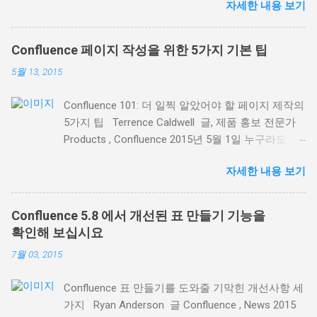
자세한 내용 보기
또는 회사가 접근할 수 있는 한 장소에 모든 업무를
집중화(하고 정리)할 수 있도록 하는 것입니다. 이번
블로그 소식에서는 최근 배포된 Confluence 5.8 에
Confluence 페이지 작성을 위한 5가지 기본 팁
서 제공되는 기존 매크로 의 크게 개선된 3가지 기
5월 13, 2015
능에 초점을 맞추겠습니다. Confluence에서 업무 및
정보를 정리하는 데 도움이 될 것입니다. 1. 레이블
Confluence 101: 더 일찍 알았어야 할 페이지 제작의
등을 통한 관련 페이지의 정보 표시 레이블 콘텐츠
5가지 팁 Terrence Caldwell 글, 제품 홍보 전문가
매크로 ( Content by Label macro ) 는 동일한 페이
Products , Confluence 2015년 5월 1일 누구라도
지 레이블을 사용해 관련 페이지 목록을 동적으로
Confluence 를 사용해 본 분이라면 Confluence 의
표시하는 데 탁월합니다. 표시 페이지 관리 기능이
자세한 내용 보기
페이지가 얼마나 강력한지, 그리고 페이지로 컨텐츠
더 좋아졌기 때문입니다. 예를 들어, Confluence 내
를 만들려면 얼마간의 연습이 필요하다는 것을 아실
고객 면담 내용을 기록한 모든 페이지를 레이블 콘
겁니다. Confluence를 성공적으로 사용하려면 온라
텐츠 매크로를 사용해 목록으로 표시할 수 있습니
Confluence 5.8 에서 개선된 표 만들기 기능을
인 컨텐츠 제작 의 장점과 유용성을 이해하는 것이
다. 다음과 같이 페이지 표시 기준 옵션이 추가되었
확인해 보십시요
가장 중요합니다. Confluence에 대한 이해를 돕기
습니다. 특정 페이지 트리의 모든 페이지 또는 일부
7월 03, 2015
위해, 여기 저희 팀과 함께 이를 기본 툴로 사용하며
페이지 표시 제목이나 페이지 내용에 특정 텍스트가
몸소 체득한 5가지 팁을 소개합니다: 1.시작은 템플
포함된 페이지 표시 여러 레이블이 조합된 페이지
Confluence 표 만들기를 도와줄 기막힌 개선사항 세
릿으로 백지에서 시작하면 여러 모로 자유롭지만,
표시 매크로 설정 대화창에서 표시하려는 정확한 페
가지 Ryan Anderson 글 Confluence , News 2015
굳이 이미 있는 것을 다시 만드느라 애쓸 필요가 있
이지를 검색하고, 표시 내용을 미리보기 해서 필요