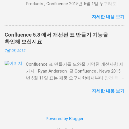
Products , Confluence 2015년 5월 1일 누구라도
지 레이블을 사용해 관련 페이지 목록을 동적으로
Confluence 를 사용해 본 분이라면 Confluence 의
표시하는 데 탁월합니다. 표시 페이지 관리 기능이
자세한 내용 보기
페이지가 얼마나 강력한지, 그리고 페이지로 컨텐츠
더 좋아졌기 때문입니다. 예를 들어, Confluence 내
를 만들려면 얼마간의 연습이 필요하다는 것을 아실
고객 면담 내용을 기록한 모든 페이지를 레이블 콘
겁니다. Confluence를 성공적으로 사용하려면 온라
텐츠 매크로를 사용해 목록으로 표시할 수 있습니
Confluence 5.8 에서 개선된 표 만들기 기능을
인 컨텐츠 제작 의 장점과 유용성을 이해하는 것이
다. 다음과 같이 페이지 표시 기준 옵션이 추가되었
확인해 보십시요
가장 중요합니다. Confluence에 대한 이해를 돕기
습니다. 특정 페이지 트리의 모든 페이지 또는 일부
7월 03, 2015
위해, 여기 저희 팀과 함께 이를 기본 툴로 사용하며
페이지 표시 제목이나 페이지 내용에 특정 텍스트가
몸소 체득한 5가지 팁을 소개합니다: 1.시작은 템플
포함된 페이지 표시 여러 레이블이 조합된 페이지
Confluence 표 만들기를 도와줄 기막힌 개선사항 세
릿으로 백지에서 시작하면 여러 모로 자유롭지만,
표시 매크로 설정 대화창에서 표시하려는 정확한 페
가지 Ryan Anderson 글 Confluence , News 2015
굳이 이미 있는 것을 다시 만드느라 애쓸 필요가 있
이지를 검색하고, 표시 내용을 미리보기 해서 필요
년 6월 11일 표는 제품 요구사항에서부터 안건 목록
을까요? Confluence 템플릿은 초보자들이 의욕적
에 따라 수정할 수 있습니다. 단순히 같은 페이지 레
에 이르는 모든 종류의 정보를 정리하는데 유용합니
으로 시작하도록, 그리고 단시간에 페이지를 만들
이블에서 페이지 목록을 만드는 것과는 차원이 다릅
자세한 내용 보기
다. 최신 릴리즈인 Confluence 5.8 에서, 저희는 표
수 있도록 해줍니다. 템플릿은 또한 반복되는 업무
니다. 어떤 공간에서나 우리 팀 동료를 언급하는 '회
만들기의 몇가지 주요 기능을 개선하여 아무리 큰
절차를 위해 구조를 필요로 하는 이들에게도 유용합
의-메모' 라벨이 있는 페이지를 반환하는 간단한 예
표라도 만들고 다루기 쉽도록 했습니다. 앞으로 표
니다. 여러분은 탑재된 모범 사례 블루프린트 템플
를 들어 보겠습니다. 2. 강력하면서 자세한 색인 페
를 만들 때 그 극명한 차이를 느끼게 해줄 새로운 세
릿 중 하나를 사용하실 수도 있고, 스크레치에서 자
이지 구축 페이지 속성 및 페이지 속성 리포트 매크
Powered by Blogger
가지 기능을 이제 만나보십시오. 스크롤 해도 사라
신만의 것 을 만들 수도 있습니다 . 더 간단히, 여러
로 ( Page Properties Report macro ) 가 연동하면서
지지 않는 표 제목 Confluence에서 긴 표를 볼 때 가
분은 탑재된 customize the blueprint templates 해