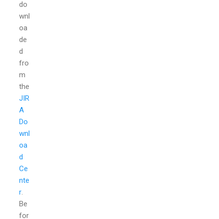
do
wnl
oa
de
d
fro
m
the
JIR
A
Do
wnl
oa
d
Ce
nte
r
.
Be
for