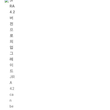
JI
RA
4.2
버
전
으
로
의
업
그
레
이
드
JIR
A
4.2
ca
n
be