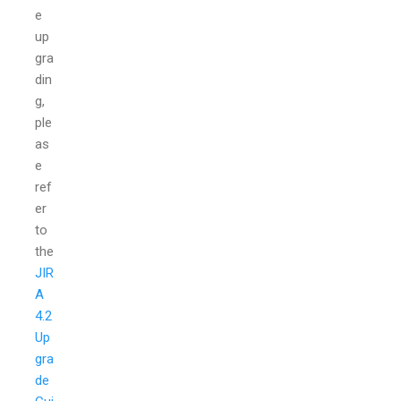
e
up
gra
din
g,
ple
as
e
ref
er
to
the
JIR
A
4.2
Up
gra
de