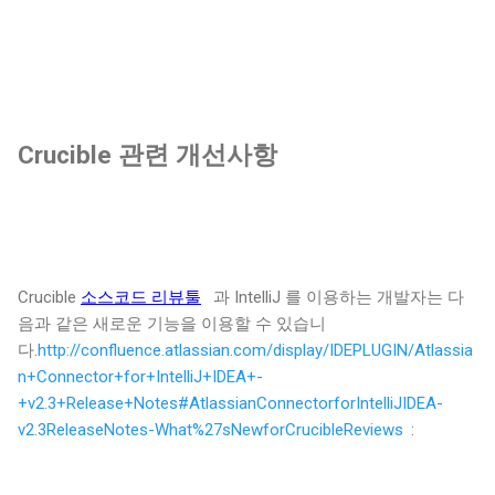
Crucible 관련 개선사항
Crucible
소스코드 리뷰툴
과 IntelliJ 를 이용하는 개발자는 다
음과 같은 새로운 기능을 이용할 수 있습니
다.
http://confluence.atlassian.com/display/IDEPLUGIN/Atlassia
n+Connector+for+IntelliJ+IDEA+-
+v2.3+Release+Notes#AtlassianConnectorforIntelliJIDEA-
v2.3ReleaseNotes-What%27sNewforCrucibleReviews
: