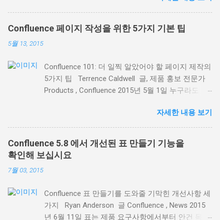
집중화(하고 정리)할 수 있도록 하는 것입니다. 이번
블로그 소식에서는 최근 배포된 Confluence 5.8 에
Confluence 페이지 작성을 위한 5가지 기본 팁
서 제공되는 기존 매크로 의 크게 개선된 3가지 기
5월 13, 2015
능에 초점을 맞추겠습니다. Confluence에서 업무 및
정보를 정리하는 데 도움이 될 것입니다. 1. 레이블
Confluence 101: 더 일찍 알았어야 할 페이지 제작의
등을 통한 관련 페이지의 정보 표시 레이블 콘텐츠
5가지 팁 Terrence Caldwell 글, 제품 홍보 전문가
매크로 ( Content by Label macro ) 는 동일한 페이
Products , Confluence 2015년 5월 1일 누구라도
지 레이블을 사용해 관련 페이지 목록을 동적으로
Confluence 를 사용해 본 분이라면 Confluence 의
표시하는 데 탁월합니다. 표시 페이지 관리 기능이
자세한 내용 보기
페이지가 얼마나 강력한지, 그리고 페이지로 컨텐츠
더 좋아졌기 때문입니다. 예를 들어, Confluence 내
를 만들려면 얼마간의 연습이 필요하다는 것을 아실
고객 면담 내용을 기록한 모든 페이지를 레이블 콘
겁니다. Confluence를 성공적으로 사용하려면 온라
텐츠 매크로를 사용해 목록으로 표시할 수 있습니
Confluence 5.8 에서 개선된 표 만들기 기능을
인 컨텐츠 제작 의 장점과 유용성을 이해하는 것이
다. 다음과 같이 페이지 표시 기준 옵션이 추가되었
확인해 보십시요
가장 중요합니다. Confluence에 대한 이해를 돕기
습니다. 특정 페이지 트리의 모든 페이지 또는 일부
7월 03, 2015
위해, 여기 저희 팀과 함께 이를 기본 툴로 사용하며
페이지 표시 제목이나 페이지 내용에 특정 텍스트가
몸소 체득한 5가지 팁을 소개합니다: 1.시작은 템플
포함된 페이지 표시 여러 레이블이 조합된 페이지
Confluence 표 만들기를 도와줄 기막힌 개선사항 세
릿으로 백지에서 시작하면 여러 모로 자유롭지만,
표시 매크로 설정 대화창에서 표시하려는 정확한 페
가지 Ryan Anderson 글 Confluence , News 2015
굳이 이미 있는 것을 다시 만드느라 애쓸 필요가 있
이지를 검색하고, 표시 내용을 미리보기 해서 필요
년 6월 11일 표는 제품 요구사항에서부터 안건 목록