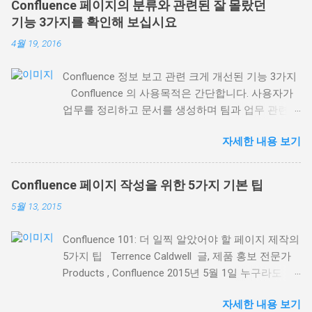
Confluence 페이지의 분류와 관련된 잘 몰랐던
기능 3가지를 확인해 보십시요
4월 19, 2016
Confluence 정보 보고 관련 크게 개선된 기능 3가지
Confluence 의 사용목적은 간단합니다. 사용자가
업무를 정리하고 문서를 생성하며 팀과 업무 관련
의견을 나눌 수 있는 장소가 되는 것입니다. 팀 전체
자세한 내용 보기
또는 회사가 접근할 수 있는 한 장소에 모든 업무를
집중화(하고 정리)할 수 있도록 하는 것입니다. 이번
블로그 소식에서는 최근 배포된 Confluence 5.8 에
Confluence 페이지 작성을 위한 5가지 기본 팁
서 제공되는 기존 매크로 의 크게 개선된 3가지 기
5월 13, 2015
능에 초점을 맞추겠습니다. Confluence에서 업무 및
정보를 정리하는 데 도움이 될 것입니다. 1. 레이블
Confluence 101: 더 일찍 알았어야 할 페이지 제작의
등을 통한 관련 페이지의 정보 표시 레이블 콘텐츠
5가지 팁 Terrence Caldwell 글, 제품 홍보 전문가
매크로 ( Content by Label macro ) 는 동일한 페이
Products , Confluence 2015년 5월 1일 누구라도
지 레이블을 사용해 관련 페이지 목록을 동적으로
Confluence 를 사용해 본 분이라면 Confluence 의
표시하는 데 탁월합니다. 표시 페이지 관리 기능이
자세한 내용 보기
페이지가 얼마나 강력한지, 그리고 페이지로 컨텐츠
더 좋아졌기 때문입니다. 예를 들어, Confluence 내